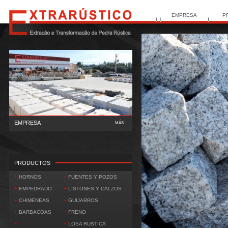
EMPRESA
P
EMPRESA
MÁS
+
El
Ext..
PRODUCTOS
+
HORNOS
+
FUENTES Y POZOS
+
EMPEDRADO
+
LISTONES Y CALZOS
+
CHIMENEAS
+
GUIJARROS
+
BARBACOAS
+
FRENO
+
+
LOSA RUSTICA