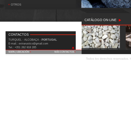
+
OTROS
CATÁLOGO ON-LINE
CONTACTOS
TURQUEL - ALCOBAÇA -
PORTUGAL
E-mail.: extrarustico@gmail.com
Tel.: +351 262 918 285
MAPA | UBICACIÓN
+
MÁS CONTACTOS
+
IC2 (Est. Nac. 1) Km 90 Covão do Milho
Todos los derechos reservados.
2460-815 Turquel - Alcobaça