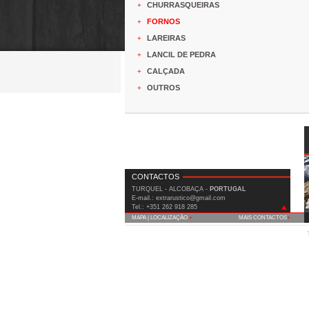
CHURRASQUEIRAS
+
FORNOS
+
LAREIRAS
+
LANCIL DE PEDRA
+
CALÇADA
+
OUTROS
+
CONTACTOS
TURQUEL - ALCOBAÇA -
PORTUGAL
E-mail.: extrarustico@gmail.com
Tel.: +351 262 918 285
MAPA | LOCALIZAÇÃO
+
MAIS CONTACTOS
+
IC2 (Est. Nac. 1) Km 90 Covão do Milho
2460-815 Turquel - Alcobaça
Fax: +351 262 919 508
Telm.: +351 935 556 699
E-mail:
extrarustico@gmail.com