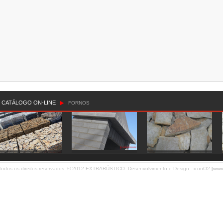
CATÁLOGO ON-LINE
FORNOS
Todos os direitos reservados. © 2012
EXTRARÚSTICO
. Desenvolvimento e Design :
iconO2
[www