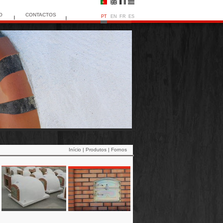
O
CONTACTOS
PT
EN
FR
ES
Início |
Produtos |
Fornos