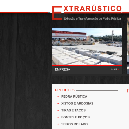
EMPRESA
MAIS
+
A Extrarústico, Lda deu início à sua actividade em 1995,
tendo como principal função a extracç..
PRODUTOS
PEDRA RÚSTICA
+
XISTOS E ARDOSIAS
+
TIRAS E TACOS
+
FONTES E POÇOS
+
SEIXOS ROLADO
+