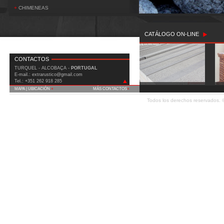
+
CHIMENEAS
CATÁLOGO ON-LINE
CONTACTOS
TURQUEL - ALCOBAÇA -
PORTUGAL
E-mail.: extrarustico@gmail.com
Tel.: +351 262 918 285
MAPA | UBICACIÓN
+
MÁS CONTACTOS
+
IC2 (Est. Nac. 1) Km 90 Covão do Milho
Todos los derechos reservados.
2460-815 Turquel - Alcobaça