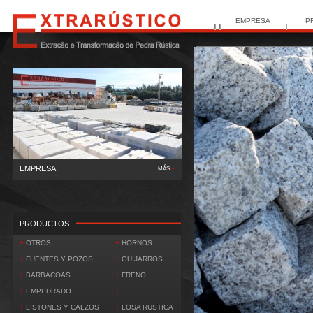
EMPRESA
P
EMPRESA
MÁS
+
El
Ext..
PRODUCTOS
+
OTROS
+
HORNOS
+
FUENTES Y POZOS
+
GUIJARROS
+
BARBACOAS
+
FRENO
+
EMPEDRADO
+
+
LISTONES Y CALZOS
+
LOSA RUSTICA